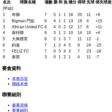
名次
球隊名稱
場數
勝
和
負
積分
得球
失球
得失球差
(甲組)
1
奇獅
7
5
1
1
16
20
11
+9
2
Bigman 門徒
6
4
1
1
13
19
4
+15
3
African United FC
6
4
0
2
12
17
6
+11
4
泰特聯
6
3
1
2
10
14
10
+4
5
大興體育
6
2
1
3
7
11
12
-1
6
鈞濠
7
1
2
4
5
9
24
-15
7
FELIZ FC
7
0
3
4
3
7
23
-16
8
泰寶
3
0
1
2
1
4
11
-7
賽會資料
本會宗旨
聯絡本會
聯賽細則
參賽資格
賽事細則