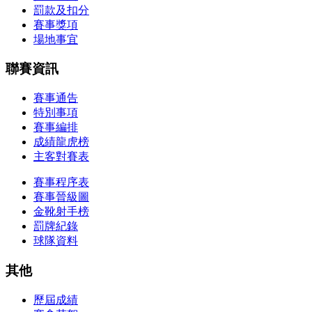
罰款及扣分
賽事獎項
場地事宜
聯賽資訊
賽事通告
特別事項
賽事編排
成績龍虎榜
主客對賽表
賽事程序表
賽事晉級圖
金靴射手榜
罰牌紀錄
球隊資料
其他
歷屆成績