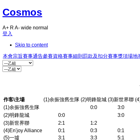
Cosmos
A+
R
A-
wide
normal
登入
Skip to content
本會宗旨
賽事通告
參賽資格
賽事細則
罰款及扣分
賽事獎項
場地
作客\主場
(1)余振強舊生隊
(2)明鋒龍城
(3)新世界聯
(4
(1)余振強舊生隊
0:0
3:0
(2)明鋒龍城
0:0
3:0
(3)新世界聯
2:1
1:2
(4)En'joy Alliance
0:1
0:3
0:1
(5)一墟
3:1
3:3
5:1