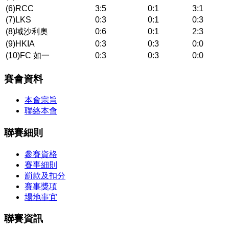
(6)RCC
3:5
0:1
3:1
(7)LKS
0:3
0:1
0:3
(8)域沙利奧
0:6
0:1
2:3
(9)HKIA
0:3
0:3
0:0
(10)FC 如一
0:3
0:3
0:0
賽會資料
本會宗旨
聯絡本會
聯賽細則
參賽資格
賽事細則
罰款及扣分
賽事獎項
場地事宜
聯賽資訊