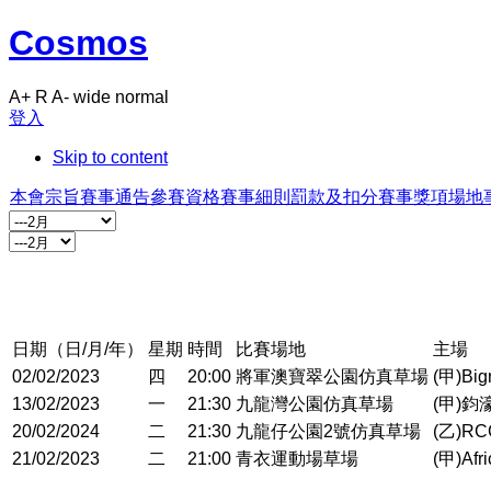
Cosmos
A+
R
A-
wide
normal
登入
Skip to content
本會宗旨
賽事通告
參賽資格
賽事細則
罰款及扣分
賽事獎項
場地
日期（日/月/年）
星期
時間
比賽場地
主場
02/02/2023
四
20:00
將軍澳寶翠公園仿真草場
(甲)Bi
13/02/2023
一
21:30
九龍灣公園仿真草場
(甲)鈞
20/02/2024
二
21:30
九龍仔公園2號仿真草場
(乙)RC
21/02/2023
二
21:00
青衣運動場草場
(甲)Afr