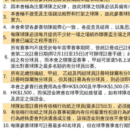
2.
因本會極為注重球隊之紀律， 故此球隊之領隊必須具備有
本會極不接受及主張踢法粗野和打架之球隊， 故此參賽球
3.
實力。
4.
本會希望各參賽領隊能齊心一致， 各提意見磋商， 以集
每隊球隊必須每月提供不少於一場之場紙作聯賽盃主場之用
5.
賽會已編定之程序進行。
所有賽事均不接受於每年當季賽事期間， 曾經註冊或已註
會第二次註冊日期(即2月1日至15日)才可辦理註冊手續；
6.
組之有分球員， 而本會之聯賽盃賽事， 甲組可派遣5名上
派出對賽球隊之最多名額的有分球員出賽。
所有足總預備組、甲組、 乙組及丙組球員註冊時隸屬有分球
7.
註冊時隸屬無分球員， 但其後註冊為有分球員， 則必須
本會之參賽行政費用為全季HK$3,000及半季HK$1,500 
8.
HK$1,500， 而保證金將會在球季完結後發還， 如有
及原定之保證金。
球隊如需註冊持有俗稱行街紙之球員(最多註5出3)， 必須繳
9.
有俗稱行街紙之球員在賽事範圍內有任何嚴重性犯規行為的話(
行為經執委會判決通過成立後， 該保證金則會沒收不會發
10.
每隊參賽球隊可註冊最多40名球員， 但在球季賽事進行期